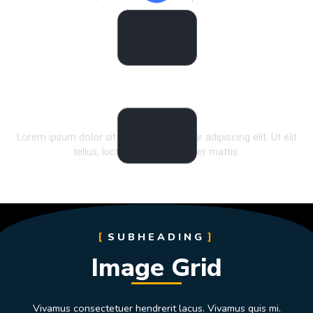
Enjoy Your Stay
Lorem ipsum dolor sit amet, consectetur adipiscing elit. Ut elit
tellus, luctus nec ullamcorper mattis.
SUBHEADING
Image Grid
Vivamus consectetuer hendrerit lacus. Vivamus quis mi.