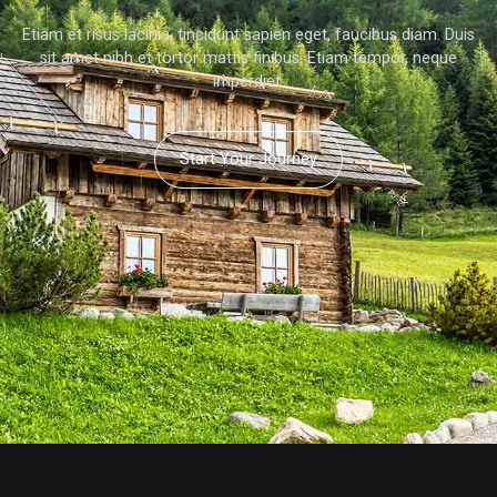
Etiam et risus lacinia, tincidunt sapien eget, faucibus diam. Duis
sit amet nibh et tortor mattis finibus. Etiam tempor, neque
imperdiet.
Start Your Journey