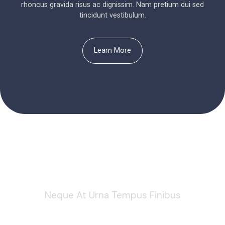
rhoncus gravida risus ac dignissim. Nam pretium dui sed
tincidunt vestibulum.
Learn More
Your Comfort Is Our Pride
Neque At Urna Tempus Finibus