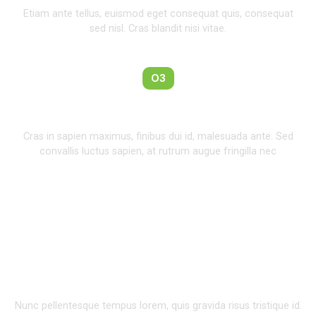
Etiam ante tellus, euismod eget consequat quis, consequat
sed nisl. Cras blandit nisi vitae.
03
24 Hours Service
Cras in sapien maximus, finibus dui id, malesuada ante. Sed
convallis luctus sapien, at rutrum augue fringilla nec
Why You Should Choose
Us
Nunc pellentesque tempus lorem, quis gravida risus tristique id.