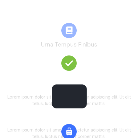
Comment ?
Urna Tempus Finibus
Book Your Cabin
Lorem ipsum dolor sit amet, consectetur adipiscing elit. Ut elit
tellus, luctus nec ullamcorper mattis.
Finish Payment
Lorem ipsum dolor sit amet, consectetur adipiscing elit. Ut elit
tellus, luctus nec ullamcorper mattis.