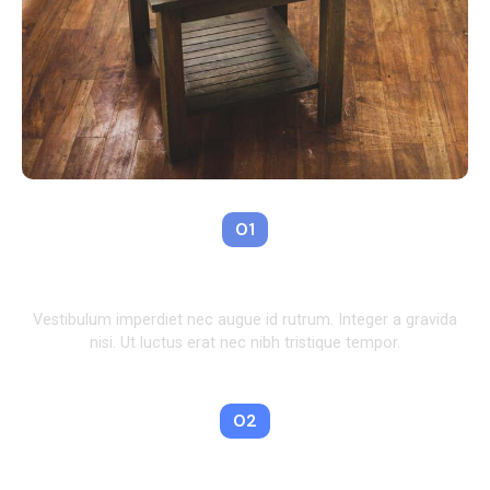
01
Essential Hotel Amenities
Vestibulum imperdiet nec augue id rutrum. Integer a gravida
nisi. Ut luctus erat nec nibh tristique tempor.
02
Outdoor Facilities